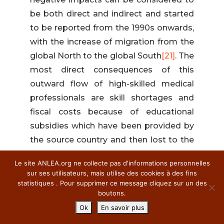
be both direct and indirect and started
to be reported from the 1990s onwards,
with the increase of migration from the
global North to the global South
[21]
. The
most direct consequences of this
outward flow of high-skilled medical
professionals are skill shortages and
fiscal costs because of educational
subsidies which have been provided by
the source country and then lost to the
destination country. The negative
Le site ANLEA.org ne collecte pas d'informations personnelles
effects on home systems also impact
sur ses utilisateurs, mais utilise des cookies à des fins
those who stay behind because of extra
statistiques . Pour supprimer ce message cliquez sur un des
boutons.
workloads, stress because of lack of
Ok
En savoir plus
staff and so forth
[22]
. Those who
remain may also lose motivation for a