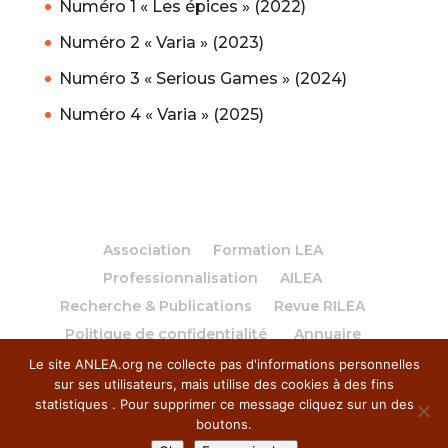
Numéro 1 « Les épices » (2022)
Numéro 2 « Varia » (2023)
Numéro 3 « Serious Games » (2024)
Numéro 4 « Varia » (2025)
Association
Formation LEA
Professionnalisation
AILEA
Recherche & Publications
Revue RILEA
Politique de confidentialité
Annuaire
Le site ANLEA.org ne collecte pas d'informations personnelles
sur ses utilisateurs, mais utilise des cookies à des fins
statistiques . Pour supprimer ce message cliquez sur un des
boutons.
© 2018 Anlea. Tous droits réservés. | Site réalisé par