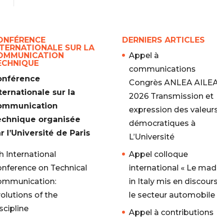
ONFÉRENCE
DERNIERS ARTICLES
NTERNATIONALE SUR LA
OMMUNICATION
Appel à
ECHNIQUE
communications
onférence
Congrès ANLEA AILE
ternationale sur la
2026 Transmission et
ommunication
expression des valeur
echnique organisée
démocratiques à
r l’Université de Paris
L’Université
h International
Appel colloque
nference on Technical
international « Le ma
mmunication:
in Italy mis en discours
olutions of the
le secteur automobile
scipline
Appel à contributions