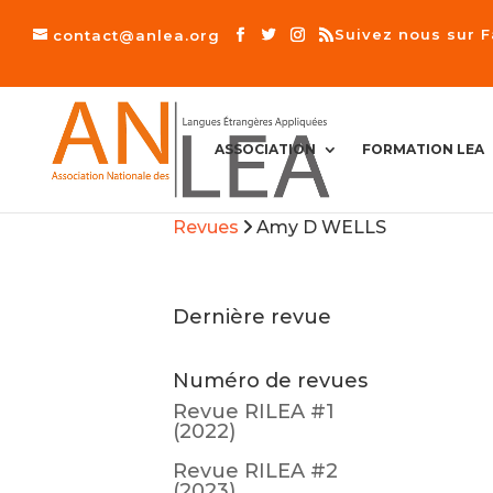
Suivez nous sur 
contact@anlea.org
A
ASSOCIATION
FORMATION LEA
C
C
U
E
Revues
I
Amy D WELLS
L
Dernière revue
Numéro de revues
Revue RILEA #1
(2022)
Revue RILEA #2
(2023)