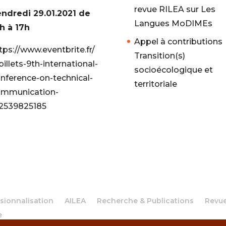
revue RILEA sur Les
ndredi 29.01.2021 de
Langues MoDIMEs
h à 17h
Appel à contributions
tps://www.eventbrite.fr/
Transition(s)
billets-9th-international-
socioécologique et
nference-on-technical-
territoriale
mmunication-
2539825185
sionnalisation
AILEA
Recherche & Publications
Revue
e