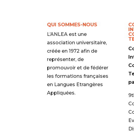
QUI SOMMES-NOUS
C
I
L’ANLEA est une
C
T
association universitaire,
C
créée en 1972 afin de
In
représenter, de
C
promouvoir et de fédérer
T
les formations françaises
pa
en Langues Etrangères
Appliquées.
9t
Co
Co
Ev
Di