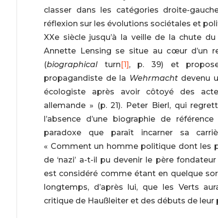
classer dans les catégories droite-gauch
réflexion sur les évolutions sociétales et po
XXe siècle jusqu’à la veille de la chute du 
Annette Lensing se situe au cœur d’un 
(
biographical
turn
[1]
, p. 39) et propose
propagandiste de la
Wehrmacht
devenu un 
écologiste après avoir côtoyé des acte
allemande » (p. 21). Peter Bierl, qui regre
l’absence d’une biographie de référence 
paradoxe que paraît incarner sa carri
« Comment un homme politique dont les prop
de ‘nazi’ a-t-il pu devenir le père fondateur 
est considéré comme étant en quelque sort
longtemps, d’après lui, que les Verts a
critique de Haußleiter et des débuts de leur 