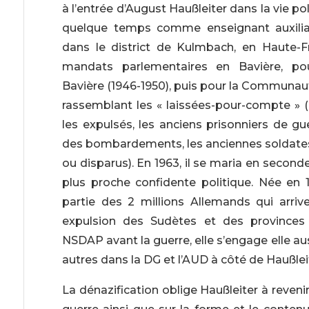
à l’entrée d’August Haußleiter dans la vie po
quelque temps comme enseignant auxiliair
dans le district de Kulmbach, en Haute-Fr
mandats parlementaires en Bavière, pou
Bavière (1946-1950), puis pour la Communaut
rassemblant les « laissées-pour-compte » (l
les expulsés, les anciens prisonniers de gue
des bombardements, les anciennes soldates
ou disparus). En 1963, il se maria en secon
plus proche confidente politique. Née en 1
partie des 2 millions Allemands qui arriv
expulsion des Sudètes et des provinces
NSDAP avant la guerre, elle s’engage elle au
autres dans la DG et l’AUD à côté de Haußlei
La dénazification oblige Haußleiter à reve