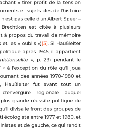
chant « tirer profit de la tension
oments et sujets clés de l’histoire
 n’est pas celle d’un Albert Speer –
 Brechtken est citée à plusieurs
ut à propos du travail de mémoire
et les « oublis »)
[3]
. Si Haußleiter
olitique après 1945, il appartient
nktionselite
», p. 23) pendant le
 « à l’exception du rôle qu’il joua
tournant des années 1970-1980 et
e, Haußleiter fut avant tout un
’envergure régionale auquel
a plus grande réussite politique de
qu’il divisa le front des groupes de
i écologiste entre 1977 et 1980, et
inistes et de gauche, ce qui rendit