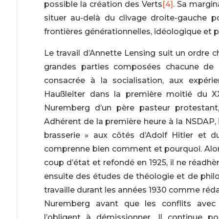
possible la création des Verts
[4]
. Sa margina
situer au-delà du clivage droite-gauche 
frontières générationnelles, idéologique et p
Le travail d’Annette Lensing suit un ordre
grandes parties composées chacune de d
consacrée à la socialisation, aux expéri
Haußleiter dans la première moitié du XX
Nuremberg d’un père pasteur protestant, 
Adhérent de la première heure à la NSDAP, il 
brasserie » aux côtés d’Adolf Hitler et 
comprenne bien comment et pourquoi. Alors 
coup d’état et refondé en 1925, il ne réadhè
ensuite des études de théologie et de philos
travaille durant les années 1930 comme réd
Nuremberg avant que les conflits avec l
l’obligent à démissionner. Il continue po