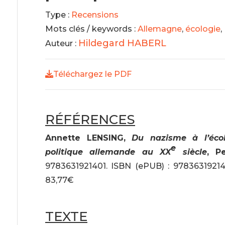
Type :
Recensions
Mots clés / keywords :
Allemagne
,
écologie
,
Hildegard HABERL
Auteur :
Téléchargez le PDF
RÉFÉRENCES
Annette LENSING,
Du nazisme à l’écol
e
politique allemande au XX
siècle
, P
9783631921401. ISBN (ePUB) : 978363192141
83,77€
TEXTE