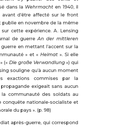
isé dans la
Wehrmacht
en 1940, il
, avant d’être affecté sur le front
2 et publie en novembre de la même
 sur cette expérience. A. Lensing
ournal de guerre
An der mittleren
guerre en mettant l’accent sur la
ommunauté » et «
Heimat
». Si elle
» («
Die große Verwandlung
») qui
Lensing souligne qu’à aucun moment
les exactions commises par la
a propagande exigeait sans aucun
 de la communauté des soldats au
e conquête nationale-socialiste et
rale du pays ». (p. 98)
édiat après-guerre, qui correspond