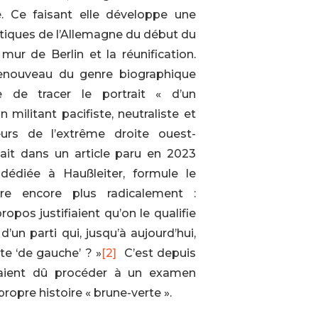
e. Ce faisant elle développe une
litiques de l’Allemagne du début du
mur de Berlin et la réunification.
renouveau du genre biographique
 de tracer le portrait « d’un
militant pacifiste, neutraliste et
urs de l’extrême droite ouest-
ttait dans un article paru en 2023
dédiée à Haußleiter, formule le
ère encore plus radicalement :
os justifiaient qu’on le qualifie
d’un parti qui, jusqu’à aujourd’hui,
e ‘de gauche’ ? »
[2]
C’est depuis
uraient dû procéder à un examen
propre histoire « brune-verte ».