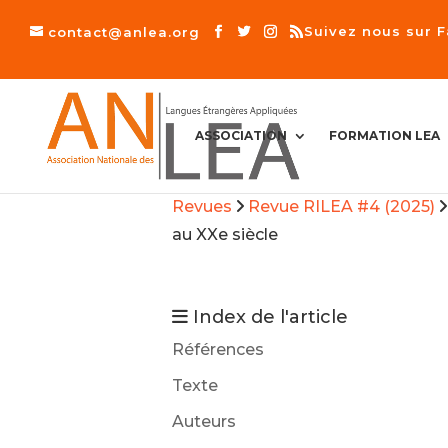
Suivez nous sur 
contact@anlea.org
A
ASSOCIATION
FORMATION LEA
C
C
U
E
I
Revues
Revue RILEA #4 (2025)
L
au XXe siècle
Index de l'article
Références
Texte
Auteurs