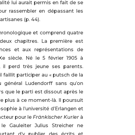
lité lui aurait permis en fait de se
pour rassembler en dépassant les
artisanes (p. 44).
 chronologique et comprend quatre
eux chapitres. La première est
ences et aux représentations de
e siècle. Né le 5 février 1905 à
il perd très jeune ses parents.
faillit participer au « putsch de la
du général Ludendorff sans qu’on
que le parti est dissout après le
re plus à ce moment-là. Il poursuit
ophie à l’université d’Erlangen et
acteur pour le
Fränkischer Kurier
à
e Gauleiter Julius Streicher ne
urtant d’y publier des écrits et