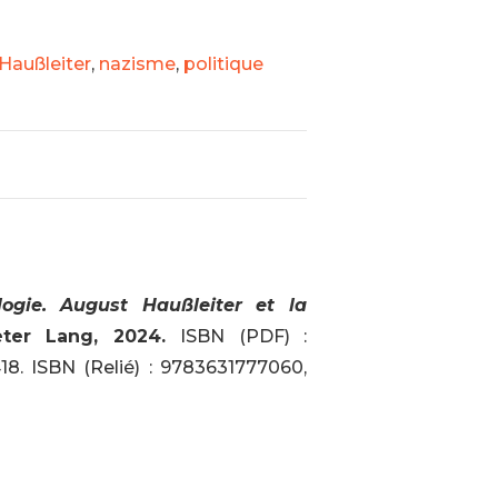
Haußleiter
,
nazisme
,
politique
ogie. August Haußleiter et la
eter Lang, 2024.
ISBN (PDF) :
8. ISBN (Relié) : 9783631777060,