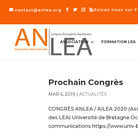
Suivez nous sur 
contact@anlea.org
A
ASSOCIATION
FORMATION LEA
C
C
U
E
I
L
Prochain Congrès
MAR 6, 2019
|
ACTUALITÉS
CONGRÈS ANLEA / AILEA 2020 (Assoc
des LEA) Université de Bretagne Oc
communications https://www.univ-b