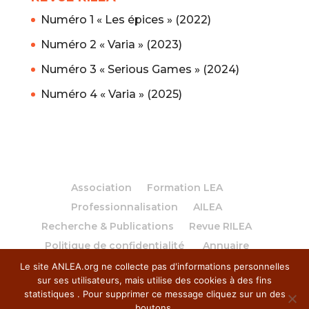
Numéro 1 « Les épices » (2022)
Numéro 2 « Varia » (2023)
Numéro 3 « Serious Games » (2024)
Numéro 4 « Varia » (2025)
Association
Formation LEA
Professionnalisation
AILEA
Recherche & Publications
Revue RILEA
Politique de confidentialité
Annuaire
Le site ANLEA.org ne collecte pas d'informations personnelles
sur ses utilisateurs, mais utilise des cookies à des fins
statistiques . Pour supprimer ce message cliquez sur un des
boutons.
© 2018 Anlea. Tous droits réservés. | Site réalisé par